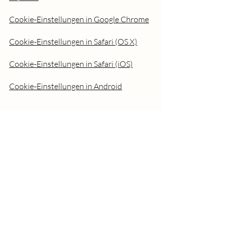
Cookie-Einstellungen in Google Chrome
Cookie-Einstellungen in Safari (OS X)
Cookie-Einstellungen in Safari (iOS)
Cookie-Einstellungen in Android
Um die Verwendung eigener Daten durch
Google Analytics auf allen Websites
abzulehnen und zu verhindern, bestehen
die folgenden Anweisungen:
https://tools.google.com/dlpage/gaoptou
t.
Wir können diese Cookie-Richtlinie
aktualisieren. Wir bitten Nutzer, diese
Seite regelmäßig aufzurufen, um sich über